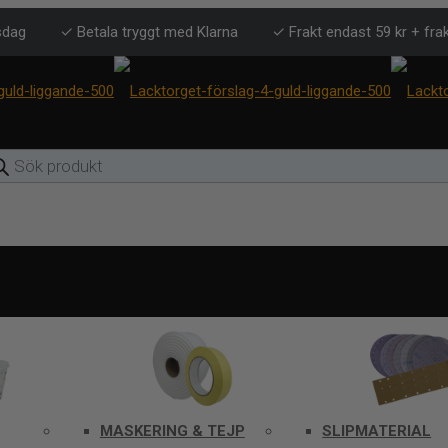
sdag
✓ Betala tryggt med Klarna
✓ Frakt endast 59 kr + frak
ducts
rch
MASKERING & TEJP
SLIPMATERIAL