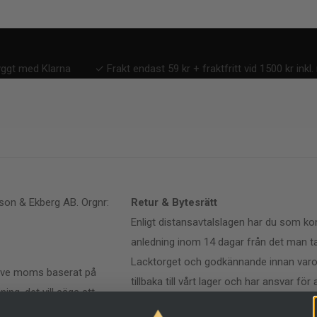
yggt med Klarna
✓ Frakt endast 59 kr + fraktfritt vid 1500 kr ink
son & Ekberg AB. Orgnr:
Retur & Bytesrätt
Enligt distansavtalslagen har du som kon
anledning inom 14 dagar från det man ta
Lacktorget och godkännande innan varor
usive moms baserat på
tillbaka till vårt lager och har ansvar fö
ning, det vill säga att
Varorna ska returneras oanvända, ouppa
n så kontaktar vi dig