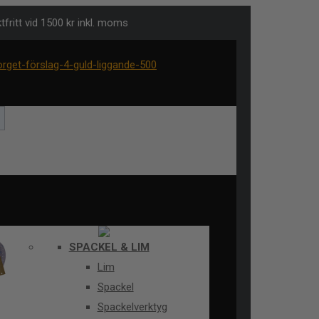
tfritt vid 1500 kr inkl. moms
SPACKEL & LIM
Lim
Spackel
Spackelverktyg