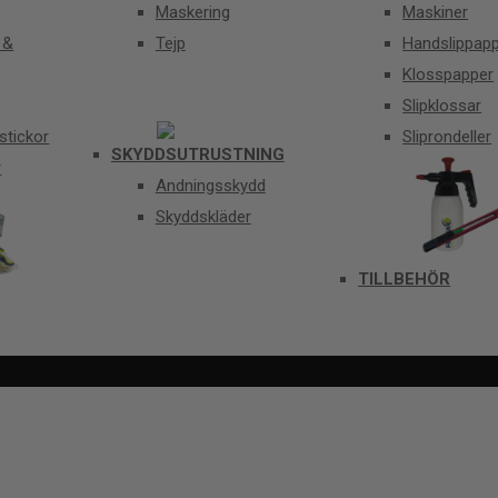
Maskering
Maskiner
 &
Tejp
Handslippap
Klosspapper
Slipklossar
stickor
Sliprondeller
SKYDDSUTRUSTNING
r
Andningsskydd
Skyddskläder
TILLBEHÖR