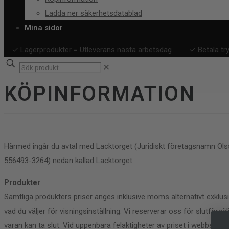
Ladda ner säkerhetsdatablad
Mina sidor
✓ Lagerprodukter = Utleverans nästa arbetsdag
✓ Betala tr
✕
KÖPINFORMATION
Härmed ingår du avtal med Lacktorget (Juridiskt företagsnamn Ols
556493-3264) nedan kallad Lacktorget
Produkter
Samtliga produkters priser anges inklusive moms alternativt exkl
vad du väljer för visningsinställning. Vi reserverar oss för slutförsälj
varan kan ta slut. Vid uppenbara felaktigheter av priset i webbshope