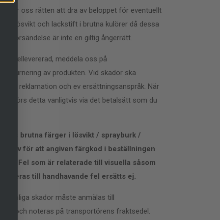
håller oss rätten att dra av beloppet för eventuellt
r, lösvikt och lackstift i brutna kulörer då dessa
 sin försändelse är inte en giltig ångerrätt.
eller fellevererad, meddela oss på
med returnering av produkten. Vid skador ska
ng till reklamation och ev ersättningsanspråk. När
ing görs detta vanligtvis via det betalsätt som du
vis brutna färger i lösvikt / sprayburk /
r själv för att
angiven färgkod i beställningen
sig. Fel som är relaterade till visuella såsom
elateras till handhavande fel ersätts ej.
st. Synliga skador måste anmälas till
nsen och noteras på transportörens fraktsedel.