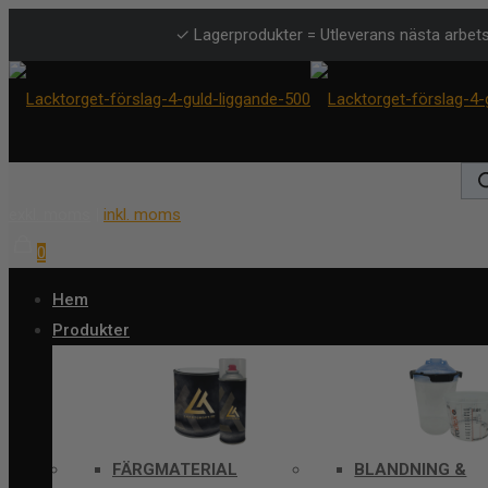
✓ Lagerprodukter = Utleverans nästa arbet
Pro
sea
exkl. moms
|
inkl. moms
0
Hem
Produkter
FÄRGMATERIAL
BLANDNING &