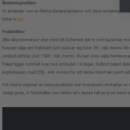
Betalningsvillkor
Vi använder oss av Klarna Betalningstjänst och dess betalningslösni
hittar ni
här
Fraktvillkor
Alla våra leveranser sker med DB Schenker där ni som kund har möjli
Kassan välja det fraktsätt som passar dig bäst. 59:- inkl. moms till o
ombud vid köp över 1500:- inkl. moms. Du kan även välja hemlevera
Paket ligger normalt kvar hos ombudet 14 dagar. Outlöst paket debit
köpbeloppet, med 250:- inkl. moms för att täcka returfrakt samt ad
För större volymer av vissa produkter kan leveransen omfattas av 
farligt gods, vi förbehåller oss rätten att i dessa fall ta ut en extra f