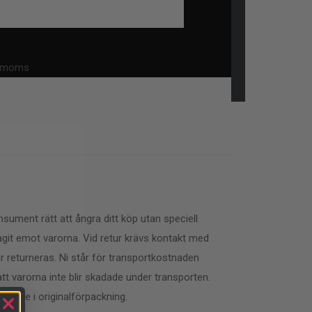
l. moms
sument rätt att ångra ditt köp utan speciell
git emot varorna. Vid retur krävs kontakt med
 returneras. Ni står för transportkostnaden
r att varorna inte blir skadade under transporten.
ckade i originalförpackning.