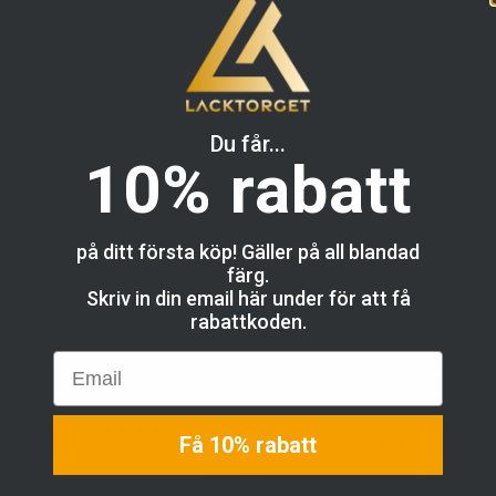
Returfrakten betalas av köparen, vi förbe
kundspecifika produkter såsom sprayburka
ej tas i retur. Att avstå från att hämta ut
 originalfärgkoden på
 I vissa fall kan det
Om en produkt är felaktig (reklamation) 
Du får...
10% rabatt
å vi alltid utgår från
hej@lacktorget.se
så vi kan hjälpa till 
ärgkod anges. Känner du
Lacktorget kontaktas med bilder, anledni
mation.
vi godkänt din reklamation för återbetaln
på ditt första köp! Gäller på all blandad
använde vid beställningen.
färg.
Skriv in din email här under för att få
terföljande arbetsdag. I
OBS! Kundspecifika produkter, exempel
rabattkoden.
m en eller flera
lackstift tas ej i retur. Kunden ansvara
Email
 dess att alla produkter
motsvarar den färg som hen förväntar 
s namn utan medgivande,
”flammighet”,
molnslöja etc som kan r
i lider ekonomisk skada
Få 10% rabatt
Kontrollera alltid varan direkt vid ankom
chauffören/utlämningsstället vid levera