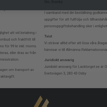
No, thanks
GDPR
ngar. Klarnas villkor
I samband med din beställning godkänner
uppgifter för att fullfölja och tillhanda
personuppgiftsbehandling sker i enligh
ghet att vid betalning i
Tvist
mbud och fraktfritt till
Vi strävar alltid efter att lösa våra åta
ns för 99 kr inkl. moms.
hänvisar vi till Allmänna Reklamations
eras, eller dras av från
ministration.
Juridiskt ansvarig
Juridiskt ansvarig för Lacktorget.se är
lagen om transport av
Svetsvägen 3, 283 43 Osby
raktavgift.