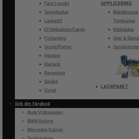
Färg Lösvikt
APPLICERING
Sprayburkar
Blandkoppar
Lackstift
Tomburkar
Effektkulörer/Candy
Klibbdukar
Förtunning
Silar & Bland
Grund/Primer
Sprutpistole
Härdare
Klarlack
Rengöring
Bilvård
LACKPAKET
Övrigt
Sök din färgkod
Audi/Volkswagen
BMW Kulörer
Mercedes Kulörer
Tesla kulörer