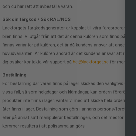
och du har rätt att avbeställa varan.
Sök din färgkod / Sök RAL/NCS
Lacktorgets färgkodsgenerator är kopplat till våra färgprogram där
bilen finns. Vi utgår från att det är denna kulören som finns på bilen.
finnas varianter på kulören, det är då kundens ansvar att ange detta d
huvudvarianten. Är kulören ändrad är det kundens ansvar att rätt f
dig osäker kontakta vår support på
hej@lacktorget.se
för mer infor
Beställning
För beställning där varan finns på lager skickas den vanligtvis ut ef
vissa fall, så som helgdagar och klämdagar, kan ordern fördröjas. O
produkter inte finns i lager, väntar vi med att skicka hela ordern tills
åter finns i lager. Beställning som görs i annans persons/företag
eller på annat sätt manipulerar beställningen, och det medför att v
kommer resultera i att polisanmälan görs.