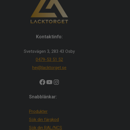
Kontaktinfo:
Svetsvägen 3, 283 43 Osby
0479-53 51 52
hej@lacktorget.se
Facebook
YouTube
Instagram
Snabblänkar:
Produkter
Sök din färgkod
Sök din RAL/NCS