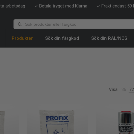
sta arbetsdag
✓ Betala tryggt med Klarna
✓ Frakt endast 59 k
Produkter
Sök din färgkod
Sök din RAL/NCS
Visa:
36
72