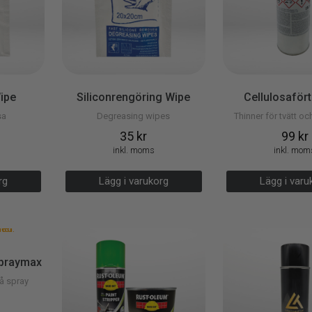
ipe
Siliconrengöring Wipe
Cellulosaför
sa
Degreasing wipes
Thinner för tvätt o
35
kr
99
kr
inkl. moms
inkl. mom
org
Lägg i varukorg
Lägg i v
Spraymax
å spray