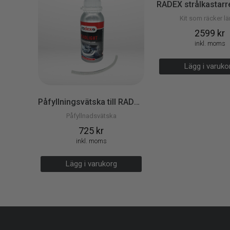
Kit som räcker l
2599
kr
inkl. moms
Lägg i varuk
Påfyllningsvätska till RADEX strålkastarrenoveringskit
Påfyllnadsvätska
725
kr
inkl. moms
Lägg i varukorg