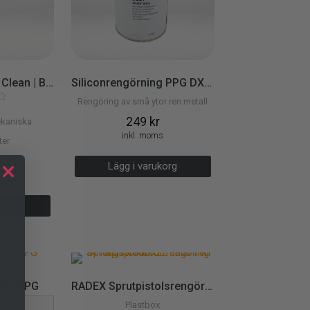
Lacktorget Brake Clean | Bromsrengöring 500 ml
Siliconrengörning PPG DX 330 1 lit
Rengöring av små ytor ren metall
t
249
kr
ekaniska
inkl. moms
er
kr
Lägg i varukorg
s
arukorg
ket PPG
RADEX Sprutpistolsrengöringskit (22 delar)
Plastbox
g