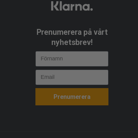
Prenumerera på vårt
nyhetsbrev!
First Name
Email
Prenumerera