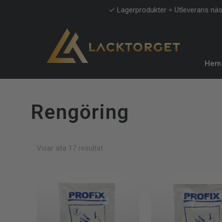
✓ Lagerprodukter = Utleverans nä
Hem
Rengöring
Visar alla 17 resultat