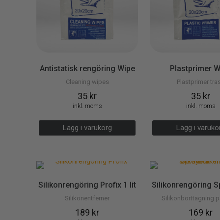
Antistatisk rengöring Wipe
Plastprimer W
Cleaning wipes
Plastprimer tra
35
kr
35
kr
inkl. moms
inkl. moms
Lägg i varukorg
Lägg i varuk
Silikonrengöring Profix 1 lit
Silikonrengöring 
Silikonentferner
Silikonborttagning p
189
kr
169
kr