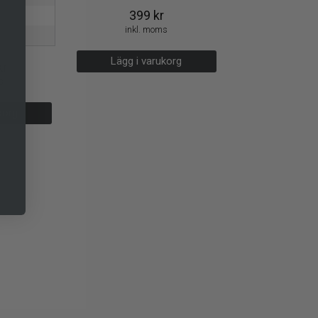
399
kr
ka
inkl. moms
r
Lägg i varukorg
kr
s
korg