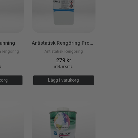
tunning
Antistatisk Rengöring Profix 1 lit
ch rengöring
Antistatisk Rengöring
279
kr
s
inkl. moms
arukorg
Lägg i varukorg