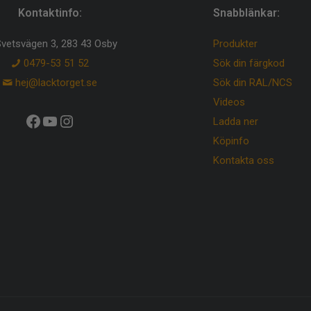
Kontaktinfo:
Snabblänkar:
vetsvägen 3, 283 43 Osby
Produkter
0479-53 51 52
Sök din färgkod
hej@lacktorget.se
Sök din RAL/NCS
Videos
Facebook
YouTube
Instagram
Ladda ner
Köpinfo
Kontakta oss