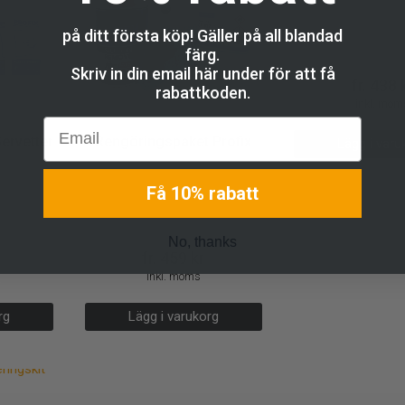
Sprayflas
på ditt första köp! Gäller på all blandad
Torkduka
färg.
Skriv in din email här under för att få
fr.
438
rabattkoden.
inkl. mom
Email
ervetter
Rengöringspaket Profix
Lägg i varu
Rengöring
Få 10% rabatt
ng
Sprayflaska
ring
Torkdukar
No, thanks
fr.
459
kr
inkl. moms
rg
Lägg i varukorg