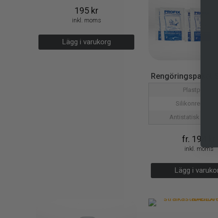
195
kr
inkl. moms
Lägg i varukorg
Rengöringspaket S
Plastprimer
Silikonrengöri
Antistatisk rengö
fr.
194
kr
inkl. moms
Lägg i varuko