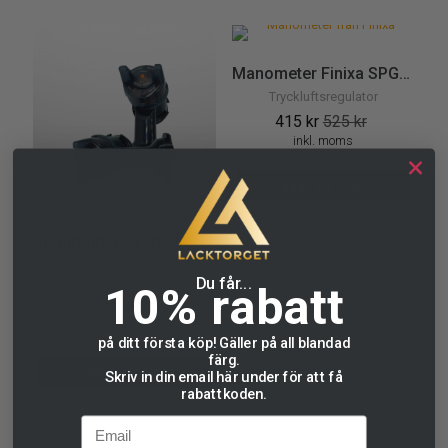
Manometer Finixa SPG920
Tryckluftsregulator
415
kr
525
kr
inkl. moms
Lägg i varukorg
Sprutmunstycken 3M™ Performance Gravity Fine Finish
Sprutmunstycken till 3M™
Du får...
Performance Sprutpistol
10% rabatt
155
kr
inkl. moms
på ditt första köp! Gäller på all blandad
färg.
Lägg i varukorg
Skriv in din email här under för att få
rabattkoden.
Email