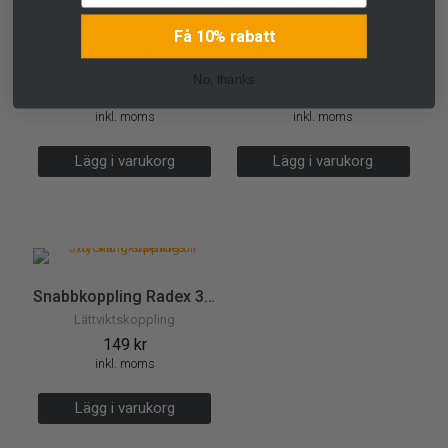
Få 10% rabatt
Slangnippel Cejn 1/4 inv gänga
Snabbkoppling Cejn 3/8″
Slangkoppling
Slangkoppling
No, thanks
69
kr
249
kr
inkl. moms
inkl. moms
Lägg i varukorg
Lägg i varukorg
Snabbkoppling Radex 3/8″
Lättviktskoppling
149
kr
inkl. moms
Lägg i varukorg