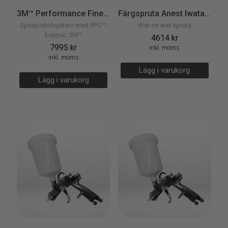
3M™ Performance Fine Finish med PPS™ 2.0
Färgspruta Anest Iwata WS-Primer Sprutpistol
Sprutpistolsystem med PPS™-
Wet on wet spruta
koppar, 3M™
4614
kr
7995
kr
inkl. moms
inkl. moms
Lägg i varukorg
Lägg i varukorg