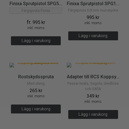
Finixa Sprutpistol SPG500 med sprutmunsycke
Finixa Sprutpistol SPG100 0.8 mm
Färgspruta 0.8 mm munstycke
Färgspruta Finixa
995
kr
fr.
995
kr
inkl. moms
inkl. moms
Lägg i varukorg
Lägg i varukorg
Rostskydsspruta
Adapter till RCS Koppsystem
Med slang
Passar Iwata, Sagola, devilbiss
och SATA
265
kr
349
kr
inkl. moms
inkl. moms
Lägg i varukorg
Lägg i varukorg