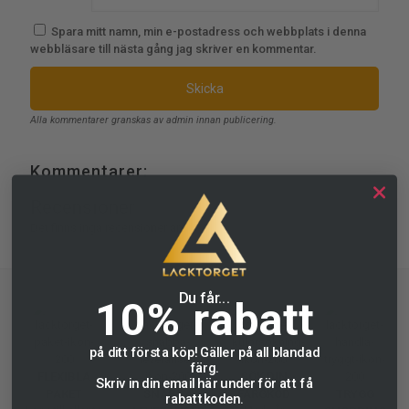
Spara mitt namn, min e-postadress och webbplats i denna
webbläsare till nästa gång jag skriver en kommentar.
Alla kommentarer granskas av admin innan publicering.
Kommentarer:
Recensioner
Det finns inga recensioner än.
Du får...
10% rabatt
på ditt första köp! Gäller på all blandad
färg.
FLEXIBLA
SÖK DIN
Skriv in din email här under för att få
PAKET
SNABBA
FÄRGKOD
TRYGG
rabattkoden.