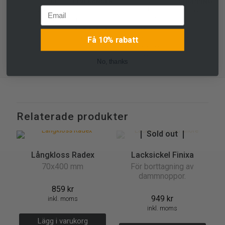
Lägg till eller ta
LEVERANSER
Med vår
SHOPPING
Email
bort i våra
enkla
Utleverans
Shoppa nu.
kundanpassade
kulörsökning
redan nästa
Betala över
paket.
hittar du
arbetsdag av
tid med
enkelt din
produkter i
Klarna.
Få 10% rabatt
färgkod för
lager.
lacken.
No, thanks
Relaterade produkter
Sold out
Långkloss Radex
Lacksickel Finixa
70x400 mm
För borttagning av
dammnoppor.
859
kr
949
kr
inkl. moms
inkl. moms
Lägg i varukorg