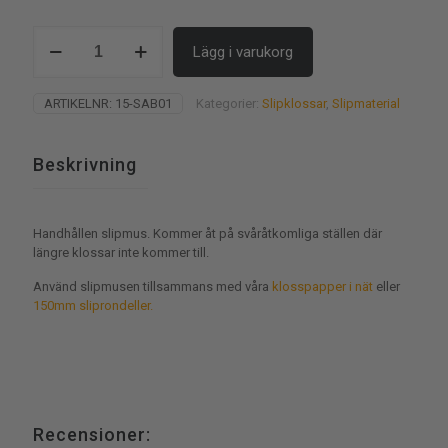
Slipmus
Lägg i varukorg
mängd
ARTIKELNR:
15-SAB01
Kategorier:
Slipklossar
,
Slipmaterial
Beskrivning
Handhållen slipmus. Kommer åt på svåråtkomliga ställen där
längre klossar inte kommer till.
Använd slipmusen tillsammans med våra
klosspapper i nät
eller
150mm sliprondeller.
Recensioner: