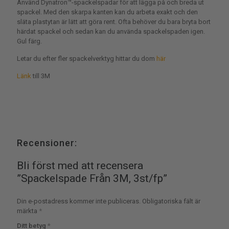
Använd Dynatron™-spackelspadar för att lägga på och breda ut
spackel. Med den skarpa kanten kan du arbeta exakt och den
släta plastytan är lätt att göra rent. Ofta behöver du bara bryta bort
härdat spackel och sedan kan du använda spackelspaden igen.
Gul färg.
Letar du efter fler spackelverktyg hittar du dom
här
Länk
till 3M
Recensioner:
Bli först med att recensera
”Spackelspade Från 3M, 3st/fp”
Din e-postadress kommer inte publiceras.
Obligatoriska fält är
märkta
*
Ditt betyg
*