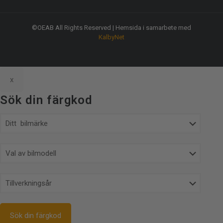
©OEAB All Rights Reserved | Hemsida i samarbete med
KalbyNet
x
Sök din färgkod
Sök din färgkod