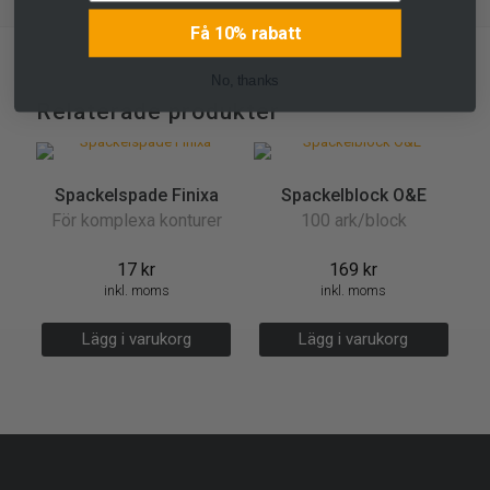
Få 10% rabatt
No, thanks
Relaterade produkter
Spackelspade Finixa
Spackelblock O&E
För komplexa konturer
100 ark/block
17
kr
169
kr
inkl. moms
inkl. moms
Lägg i varukorg
Lägg i varukorg