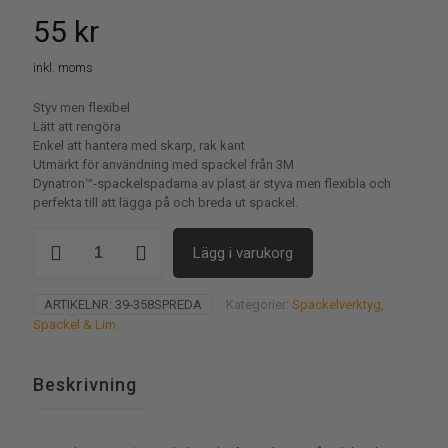
55
kr
inkl. moms
Styv men flexibel
Lätt att rengöra
Enkel att hantera med skarp, rak kant
Utmärkt för användning med spackel från 3M
Dynatron™-spackelspadarna av plast är styva men flexibla och
perfekta till att lägga på och breda ut spackel.
Spackelspade
Lägg i varukorg
Från
3M,
3st/fp
ARTIKELNR:
39-358SPREDA
Kategorier:
Spackelverktyg
,
mängd
Spackel & Lim
Beskrivning