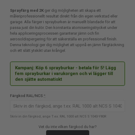
Sprayfärg med 2K
ger dig möjligheten att skapa ett
måleriprofessionellt resultat direkt från din egen verkstad
eller
garage.
Alla färger i sprayburken är manuellt blandade för
att
passa just din kulör.
​
Den konstanta atomiseringstrycket under
hela
appliceringsprocessen garanterar jämn och fin
aerosoldispergering
för att säkerställa en professionell
finish.
Denna teknologi ger dig möjlighet att uppnå en jämn
färgtäckning
och ett slätt ytskikt utan krångel.
Kampanj: Köp 6 sprayburkar - betala för 5! Lägg
fem sprayburkar i varukorgen och vi lägger till
den sjätte automatiskt
Färgkod RAL/NCS
*
Skriv in din färgkod, ange T.ex. RAL 1000 alt NCS S 1040-Y80R
Vet du inte vilken färgkod du har?