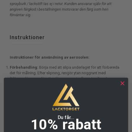
sprayburk / lackstift tas ej i retur. Kunden ansvarar själv för att
angiven färgkod i beställningen motsvarar den färg som hen
förväntar sig.
Instruktioner
Instruktioner för användning av aerosolen:
Förbehandling:
Börja med att slipa underlaget för
att förbereda
det för målning. Efter slipning, rengör
ytan noggrant med
Silikonavlägsnare
för att
avlägsna eventuell smuts eller oljor.
Förberedelse:
Innan du börjar applicera färgen, se
till att skaka
aerosolen ordentligt för att blanda
färgen jämnt. Efter skakning,
spraya en liten mängd
färg på ett testområde för att kontrollera
färgen och
se till att den är jämn och korrekt.
Sprutvarv:
Applicera 1-3 sprutvarv beroende på
färgnyansen och
önskad täckning. Se till att hålla en
avlutningstid på minst 10
Du får...
minuter mellan varje
sprutvarv för att låta färgen torka något och
10% rabatt
förhindra rinnande.
Torktider:
Efter appliceringen, låt färgen torka enligt
följande