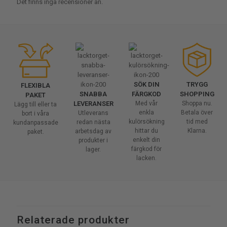
Det finns inga recensioner än.
SÖK DIN
TRYGG
FLEXIBLA
SNABBA
FÄRGKOD
SHOPPING
PAKET
LEVERANSER
Med vår
Shoppa nu.
Lägg till eller ta
enkla
Betala över
Utleverans
bort i våra
kulörsökning
tid med
redan nästa
kundanpassade
hittar du
Klarna.
arbetsdag av
paket.
enkelt din
produkter i
färgkod för
lager.
lacken.
Relaterade produkter