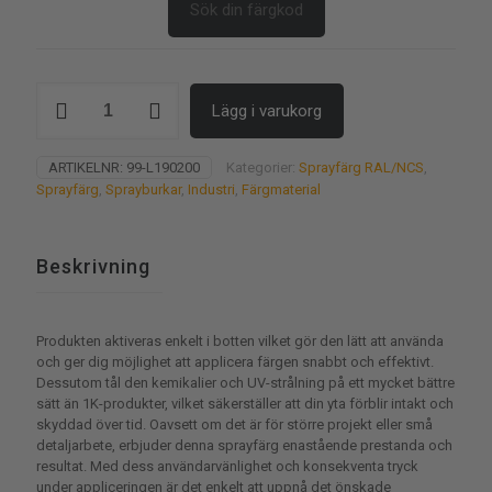
Sök din färgkod
Sprayburk
Lägg i varukorg
2K
(RAL)
mängd
ARTIKELNR:
99-L190200
Kategorier:
Sprayfärg RAL/NCS
,
Sprayfärg
,
Sprayburkar
,
Industri
,
Färgmaterial
Beskrivning
Produkten aktiveras enkelt i botten vilket gör den lätt att
använda
och ger dig möjlighet att applicera färgen snabbt
och effektivt.
Dessutom tål den kemikalier och UV-strålning
på ett mycket bättre
sätt än 1K-produkter, vilket säkerställer
att din yta förblir intakt och
skyddad över tid. Oavsett om
det är för större projekt eller små
detaljarbete, erbjuder
denna sprayfärg enastående prestanda och
resultat. Med
dess användarvänlighet och konsekventa tryck
under
appliceringen är det enkelt att uppnå det önskade