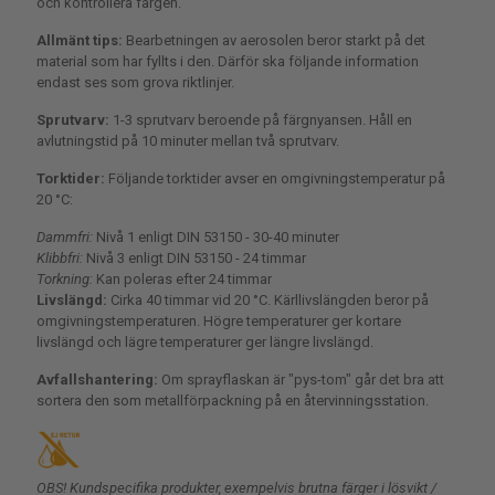
och kontrollera färgen.
Allmänt tips:
Bearbetningen av aerosolen beror starkt på det
material som har fyllts i den. Därför ska följande information
endast ses som grova riktlinjer.
Sprutvarv:
1-3 sprutvarv beroende på färgnyansen. Håll en
avlutningstid på 10 minuter mellan två sprutvarv.
Torktider:
Följande torktider avser en omgivningstemperatur på
20 °C:
Dammfri:
Nivå 1 enligt DIN 53150 - 30-40 minuter
Klibbfri:
Nivå 3 enligt DIN 53150 - 24 timmar
Torkning:
Kan poleras efter 24 timmar
Livslängd:
Cirka 40 timmar vid 20 °C. Kärllivslängden beror på
omgivningstemperaturen. Högre temperaturer ger kortare
livslängd och lägre temperaturer ger längre livslängd.
Avfallshantering:
Om sprayflaskan är "pys-tom" går det bra att
sortera den som metallförpackning på en återvinningsstation.
OBS! Kundspecifika produkter, exempelvis brutna färger i lösvikt /