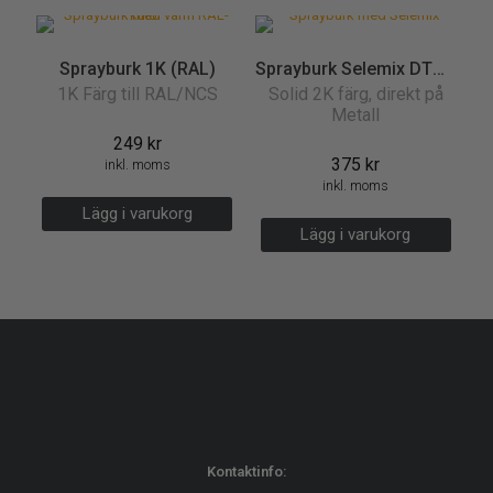
Sprayburk 1K (RAL)
Sprayburk Selemix DTM (Direct-to-Metal)
1K Färg till RAL/NCS
Solid 2K färg, direkt på
Metall
249
kr
375
kr
inkl. moms
inkl. moms
Lägg i varukorg
Lägg i varukorg
Kontaktinfo: